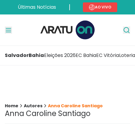
Últimas Notícias
AO VIVO
Salvador
Bahia
Eleições 2026
EC Bahia
EC Vitória
Loteri
Home
Autores
Anna Caroline Santiago
Anna Caroline Santiago