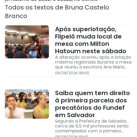
Todos os textos de
Bruna Castelo
Branco
Após superlotação,
Flipelô muda local de
mesa com Milton
Hatoum neste sábado
A alteração ocorreu após a lotação
máxima registrada durante a mesa
que reuniu a escritora Ana Maria
Gonçalves, autora de Um Defeito
06/08/2026 18h30
de Cor
Saiba quem tem direito
à primeira parcela dos
precatórios do Fundef
em Salvador
Segundo a Prefeitura de Salvador,
cerca de 6,5 mil professores serão
contemplados com a primeira
parcela dos precatórios do Fundef
05/08/2026 19h10