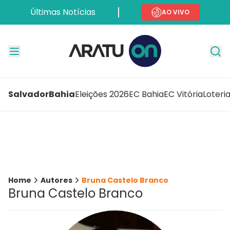
Últimas Notícias
AO VIVO
Salvador
Bahia
Eleições 2026
EC Bahia
EC Vitória
Loteri
Home
Autores
Bruna Castelo Branco
Bruna Castelo Branco