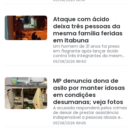
Ataque com ácido
deixa três pessoas da
mesma família feridas
em Itabuna
Um homem de 31 anos foi preso
em flagrante após lançar ácido
contra três integrantes da mesma
família em Itabuna, na Bahia
05/08/2026 18h50
MP denuncia dona de
asilo por manter idosas
em condições
desumanas; veja fotos
A acusada responderá pelos crimes
de deixar de prestar assistência
indispensável a pessoas idosas e
expô-las a condições desumanas
05/08/2026 16h35