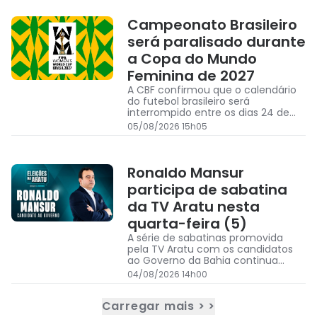
Campeonato Brasileiro
será paralisado durante
a Copa do Mundo
Feminina de 2027
A CBF confirmou que o calendário
do futebol brasileiro será
interrompido entre os dias 24 de
junho e 25 de julho de 2027
05/08/2026 15h05
Ronaldo Mansur
participa de sabatina
da TV Aratu nesta
quarta-feira (5)
A série de sabatinas promovida
pela TV Aratu com os candidatos
ao Governo da Bahia continua
nesta quarta-feira (5), às 13h, com
04/08/2026 14h00
a participação de Ronaldo Mansur
(Psol)
Carregar mais > >