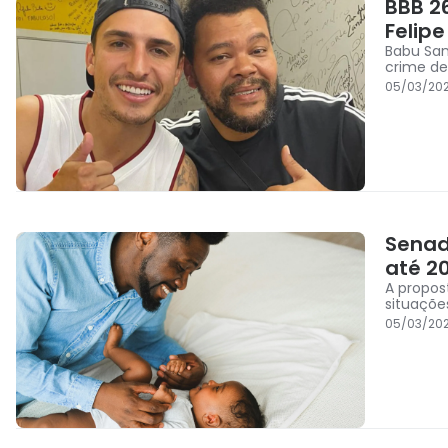
BBB 2
Felipe
Babu San
crime de
05/03/202
Senad
até 20
A propo
situaçõe
05/03/202