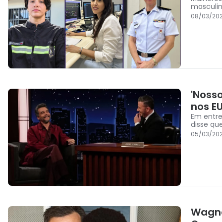
masculin
08/03/20
'Noss
nos E
Em entre
disse qu
05/03/20
Wagne