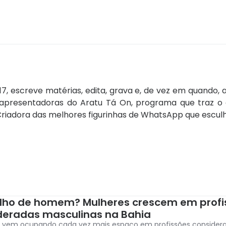
7, escreve matérias, edita, grava e, de vez em quando,
apresentadoras do Aratu Tá On, programa que traz o c
 Criadora das melhores figurinhas de WhatsApp que esc
lho de homem? Mulheres crescem em profi
deradas masculinas na Bahia
 vem ocupando cada vez mais espaço em profissões consider