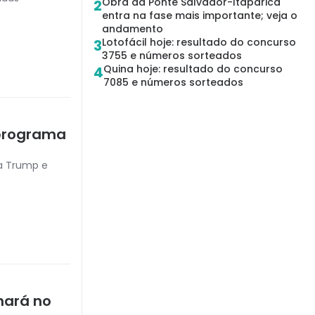
Obra da Ponte Salvador-Itaparica
2
entra na fase mais importante; veja o
andamento
Lotofácil hoje: resultado do concurso
3
3755 e números sorteados
Quina hoje: resultado do concurso
4
7085 e números sorteados
 programa
a Trump e
hará no