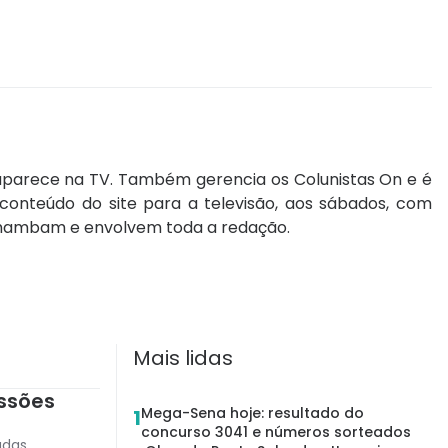
 aparece na TV. Também gerencia os Colunistas On e é
onteúdo do site para a televisão, aos sábados, com
ulhambam e envolvem toda a redação.
Mais lidas
ssões
Mega-Sena hoje: resultado do
1
concurso 3041 e números sorteados
adas