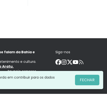
ue falam da Bahia e
Siga-nos
retenimento e cultura.
 Aratu.
Anuncie conosco
orda em contribuir para os dados
FECHAR