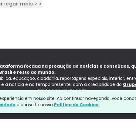
rregar mais > >
lataforma focada na produção de notícias e conteúdos, q
Brasil e resto do mundo.
ública, educação, cidadania, reportagens especiais, interior, ent
ia e a notícia é no tempo presente, com a credibilidade do
Grupo
Política de privacidade
a experiência em nosso site. Ao continuar navegando, você conc
acidade
e consulte nossa
Política de Cookies.