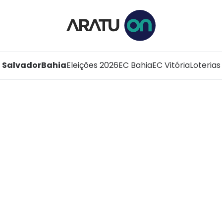
Salvador
Bahia
Eleições 2026
EC Bahia
EC Vitória
Loterias