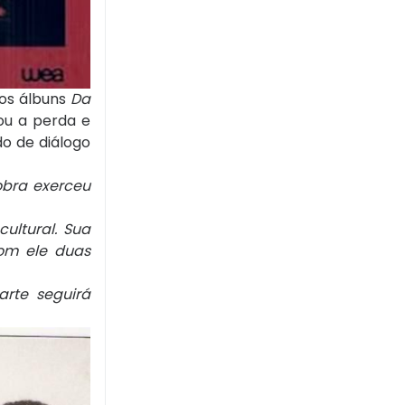
nos álbuns
Da
tou a perda e
do de diálogo
obra exerceu
ultural. Sua
com ele duas
arte seguirá