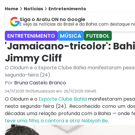
Home
Notícias
Entretenimento
Siga o Aratu ON no Google
E veja as notícias do Brasil e da Bahia com destaque n
ENTRETENIMENTO
MÚSICA
FUTEBOL
'Jamaicano-tricolor': Ba
Jimmy Cliff
O Olodum e o Esporte Clube Bahia manifestaram pesar 
segunda-feira (24)
Por
Bruna Castelo Branco
.
24/11/2025 11h05
Atualizado em:
25/11/2025 09h45
O Olodum e o
Esporte Clube Bahia
manifestaram pesa
nesta segunda-feira (24). Reconhecido como um d
décadas uma relação profunda com a Bahia — onde fe
teve uma filha, a cantora e atriz Nabiyah Be
.