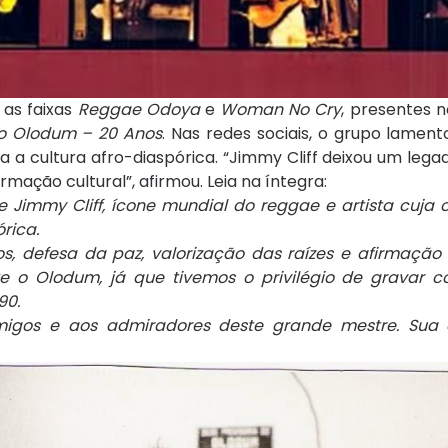
 as faixas
Reggae Odoya
e
Woman No Cry
, presentes 
o Olodum – 20 Anos
. Nas redes sociais, o grupo lamen
 a cultura afro-diaspórica. “Jimmy Cliff deixou um lega
rmação cultural”, afirmou. Leia na íntegra:
immy Cliff, ícone mundial do reggae e artista cuja 
rica.
, defesa da paz, valorização das raízes e afirmação c
 o Olodum, já que tivemos o privilégio de gravar 
90.
migos e aos admiradores deste grande mestre. Sua 