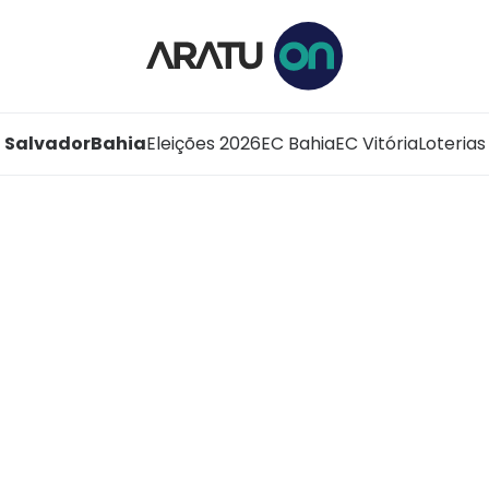
Salvador
Bahia
Eleições 2026
EC Bahia
EC Vitória
Loterias