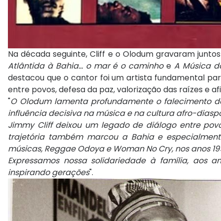
Na década seguinte, Cliff e o Olodum gravaram juntos
Atlântida à Bahia... o mar é o caminho
e
A Música d
destacou que o cantor foi um artista fundamental para
entre povos, defesa da paz, valorização das raízes e afi
"
O Olodum lamenta profundamente o falecimento de J
influência decisiva na música e na cultura afro-diaspó
Jimmy Cliff deixou um legado de diálogo entre povos
trajetória também marcou a Bahia e especialmente
músicas, Reggae Odoya e Woman No Cry, nos anos 19
Expressamos nossa solidariedade à família, aos a
inspirando gerações
".