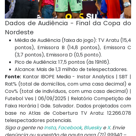
Dados de Audiência - Final da Copa do
Nordeste
Média de Audiência (faixa do jogo):
TV Aratu (15,4
pontos), Emissora B (14,8 pontos), Emissora C
(3,7 pontos), Emissora D (0,5 ponto).
Pico de Audiência:
17,5 pontos (às 19h16).
Alcance:
Mais de 1,3 milhão de telespectadores.
Fonte:
Kantar IBOPE Media - Instar Analytics | SBT |
Rat% (total de domicílios, com uma casa decimal) e
Cov% (total de indivíduos, com uma casa decimal) |
Futebol Ves | 06/09/2025 | Relatório Competição de
Faixa Horária | Gde. Salvador. Dados projetados com
base no Atlas de Cobertura TV Aratu: 12.266.078
telespectadores potenciais.
Siga a gente no
Insta
,
Facebook
,
Bluesky
e
X
. Envie
denúncia ou sugestão de pauta para (71) 99940 –