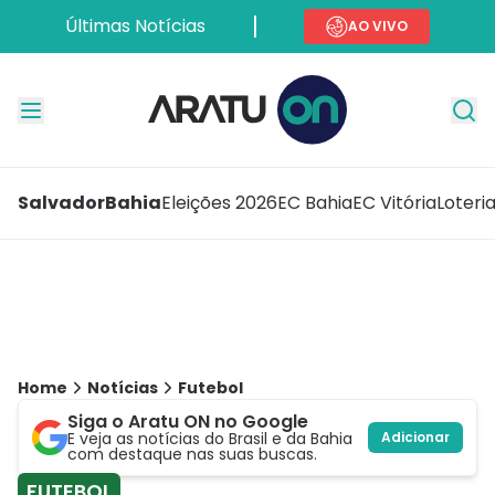
Últimas Notícias
AO VIVO
Salvador
Bahia
Eleições 2026
EC Bahia
EC Vitória
Loteri
Home
Notícias
Futebol
Siga o Aratu ON no Google
E veja as notícias do Brasil e da Bahia
Adicionar
com destaque nas suas buscas.
FUTEBOL