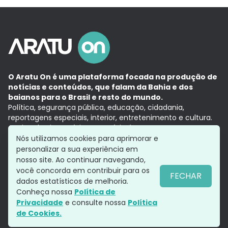
O Aratu On é uma plataforma focada na produção de
notícias e conteúdos, que falam da Bahia e dos
baianos para o Brasil e resto do mundo.
Política, segurança pública, educação, cidadania,
reportagens especiais, interior, entretenimento e cultura.
Aqui, tudo vira notícia e a notícia é no tempo presente,
com a credibilidade do
Grupo Aratu.
Nós utilizamos cookies para aprimorar e
Grupo Aratu
Política de privacidade
Anuncie conosco
personalizar a sua experiência em
nosso site. Ao continuar navegando,
você concorda em contribuir para os
FECHAR
dados estatísticos de melhoria.
Siga-nos
Conheça nossa
Política de
Privacidade
e consulte nossa
Política
de Cookies.