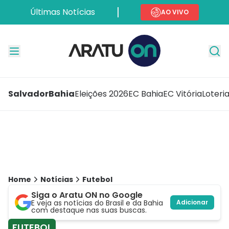
Últimas Notícias
AO VIVO
Salvador
Bahia
Eleições 2026
EC Bahia
EC Vitória
Loteri
Home
Notícias
Futebol
Siga o Aratu ON no Google
E veja as notícias do Brasil e da Bahia
Adicionar
com destaque nas suas buscas.
FUTEBOL