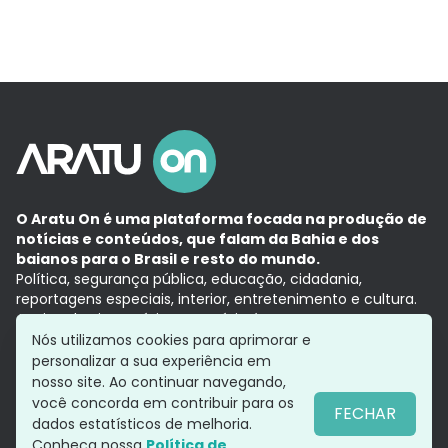
O Aratu On é uma plataforma focada na produção de
notícias e conteúdos, que falam da Bahia e dos
baianos para o Brasil e resto do mundo.
Política, segurança pública, educação, cidadania,
reportagens especiais, interior, entretenimento e cultura.
Aqui, tudo vira notícia e a notícia é no tempo presente,
com a credibilidade do
Grupo Aratu.
Nós utilizamos cookies para aprimorar e
Grupo Aratu
Política de privacidade
Anuncie conosco
personalizar a sua experiência em
nosso site. Ao continuar navegando,
você concorda em contribuir para os
FECHAR
dados estatísticos de melhoria.
Siga-nos
Conheça nossa
Política de