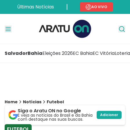
Últimas Notícias
AO VIVO
Salvador
Bahia
Eleições 2026
EC Bahia
EC Vitória
Loteri
Home
Notícias
Futebol
Siga o Aratu ON no Google
E veja as notícias do Brasil e da Bahia
Adicionar
com destaque nas suas buscas.
FUTEBOL