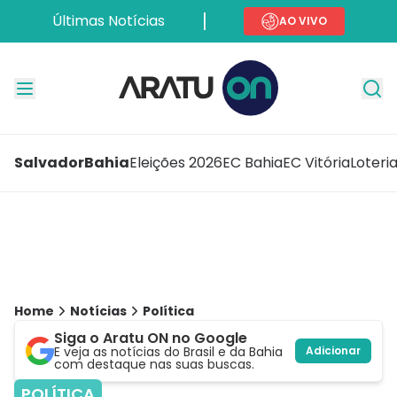
Últimas Notícias
AO VIVO
Salvador
Bahia
Eleições 2026
EC Bahia
EC Vitória
Loteri
Home
Notícias
Política
Siga o Aratu ON no Google
E veja as notícias do Brasil e da Bahia
Adicionar
com destaque nas suas buscas.
POLÍTICA