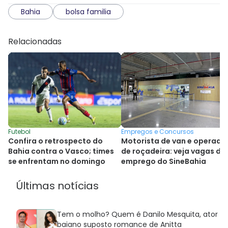
Bahia
bolsa familia
Relacionadas
Futebol
Empregos e Concursos
Confira o retrospecto do
Motorista de van e operado
Bahia contra o Vasco; times
de roçadeira: veja vagas de
se enfrentam no domingo
emprego do SineBahia
Últimas notícias
Tem o molho? Quem é Danilo Mesquita, ator
baiano suposto romance de Anitta