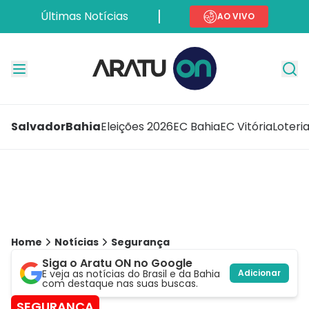
Últimas Notícias
AO VIVO
Salvador
Bahia
Eleições 2026
EC Bahia
EC Vitória
Loteri
Home
Notícias
Segurança
Siga o Aratu ON no Google
E veja as notícias do Brasil e da Bahia
Adicionar
com destaque nas suas buscas.
SEGURANÇA