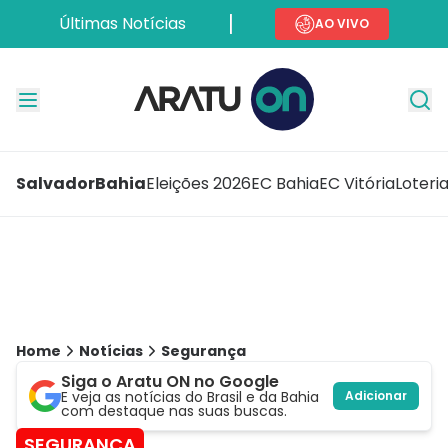
Últimas Notícias
AO VIVO
Salvador
Bahia
Eleições 2026
EC Bahia
EC Vitória
Loteri
Home
Notícias
Segurança
Siga o Aratu ON no Google
E veja as notícias do Brasil e da Bahia
Adicionar
com destaque nas suas buscas.
SEGURANÇA