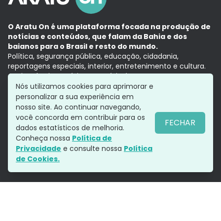
O Aratu On é uma plataforma focada na produção de
notícias e conteúdos, que falam da Bahia e dos
baianos para o Brasil e resto do mundo.
Política, segurança pública, educação, cidadania,
reportagens especiais, interior, entretenimento e cultura.
Aqui, tudo vira notícia e a notícia é no tempo presente,
com a credibilidade do
Grupo Aratu.
Nós utilizamos cookies para aprimorar e
Grupo Aratu
Política de privacidade
Anuncie conosco
personalizar a sua experiência em
nosso site. Ao continuar navegando,
você concorda em contribuir para os
FECHAR
dados estatísticos de melhoria.
Siga-nos
Conheça nossa
Política de
Privacidade
e consulte nossa
Política
de Cookies.