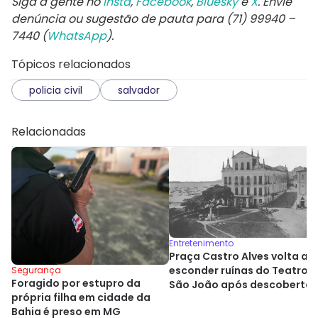
Siga a gente no
Insta
,
Facebook
,
Bluesky
e
X
. Envie
denúncia ou sugestão de pauta para (71) 99940 –
7440 (
WhatsApp
).
Tópicos relacionados
policia civil
salvador
Relacionadas
Entretenimento
Praça Castro Alves volta a
esconder ruínas do Teatro
Segurança
Foragido por estupro da
São João após descoberta
própria filha em cidade da
histórica
Bahia é preso em MG