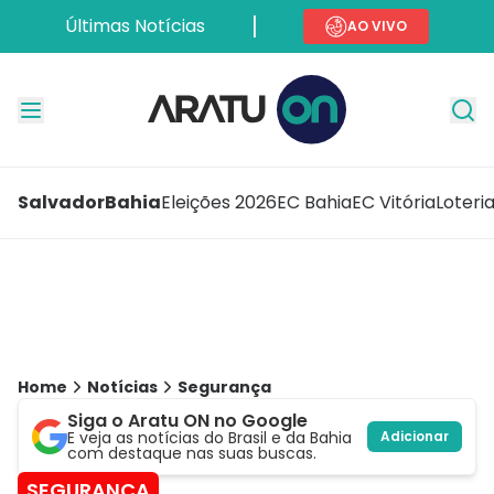
Últimas Notícias
AO VIVO
Salvador
Bahia
Eleições 2026
EC Bahia
EC Vitória
Loteri
Home
Notícias
Segurança
Siga o Aratu ON no Google
E veja as notícias do Brasil e da Bahia
Adicionar
com destaque nas suas buscas.
SEGURANÇA