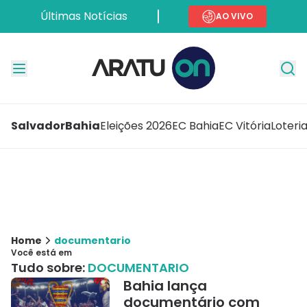
Últimas Notícias
AO VIVO
Salvador
Bahia
Eleições 2026
EC Bahia
EC Vitória
Loteri
Home
documentario
Você está em
Tudo sobre:
DOCUMENTARIO
Bahia lança
documentário com