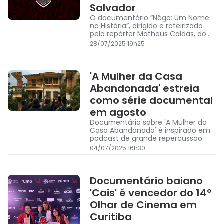
Salvador
O documentário “Nêgo: Um Nome
na História”, dirigido e roteirizado
pelo repórter Matheus Caldas, do
Aratu On, é o primeiro sobre a
28/07/2025 19h25
trajetória do Vitória
'A Mulher da Casa
Abandonada' estreia
como série documental
em agosto
Documentário sobre 'A Mulher da
Casa Abandonada' é inspirado em
podcast de grande repercussão
04/07/2025 16h30
Documentário baiano
'Cais' é vencedor do 14º
Olhar de Cinema em
Curitiba