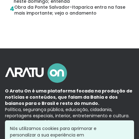
neste domingo; entenda
Obra da Ponte Salvador-Itaparica entra na fase
4
mais importante; veja o andamento
O Aratu On é uma plataforma focada na produção de
notícias e conteúdos, que falam da Bahia e dos
baianos para o Brasil e resto do mundo.
Política, segurança pública, educação, cidadania,
reportagens especiais, interior, entretenimento e cultura.
Aqui, tudo vira notícia e a notícia é no tempo presente,
com a credibilidade do
Grupo Aratu.
Nós utilizamos cookies para aprimorar e
Grupo Aratu
Política de privacidade
Anuncie conosco
personalizar a sua experiência em