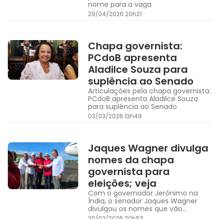
nome para a vaga
29/04/2026 20h21
Chapa governista:
PCdoB apresenta
Aladilce Souza para
suplência ao Senado
Articulações pela chapa governista:
PCdoB apresenta Aladilce Souza
para suplência ao Senado
03/03/2026 13h49
Jaques Wagner divulga
nomes da chapa
governista para
eleições; veja
Com o governador Jerônimo na
Índia, o senador Jaques Wagner
divulgou os nomes que vão
compor a chapa governista para as
20/02/2026 20h53