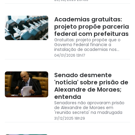
eleições de outubro
Academias gratuitas:
projeto propõe parceria
federal com prefeituras
Gratuitas: projeto propõe que o
Governo Federal financie a
instalação de academias nos
municípios para estimular a
04/01/2026 13h17
atividade física e reduzir a
demanda no SUS
Senado desmente
'notícia' sobre prisão de
Alexandre de Moraes;
entenda
Senadores não aprovaram prisão
de Alexandre de Moraes em
'reunião secreta' na madrugada
31/12/2025 18h29