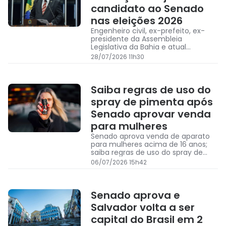
candidato ao Senado
nas eleições 2026
Engenheiro civil, ex-prefeito, ex-
presidente da Assembleia
Legislativa da Bahia e atual
senador, Angelo Coronel busca
28/07/2026 11h30
novo mandato nas eleições de
2026
Saiba regras de uso do
spray de pimenta após
Senado aprovar venda
para mulheres
Senado aprova venda de aparato
para mulheres acima de 16 anos;
saiba regras de uso do spray de
pimenta
06/07/2026 15h42
Senado aprova e
Salvador volta a ser
capital do Brasil em 2