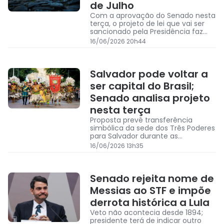
de Julho
Com a aprovação do Senado nesta
terça, o projeto de lei que vai ser
sancionado pela Presidência faz
com que Salvador volte a ser
16/06/2026 20h44
capital do Brasil em 2 de Julho
Salvador pode voltar a
ser capital do Brasil;
Senado analisa projeto
nesta terça
Proposta prevê transferência
simbólica da sede dos Três Poderes
para Salvador durante as
comemorações da marca a
16/06/2026 13h35
Independência da Bahia.
Senado rejeita nome de
Messias ao STF e impõe
derrota histórica a Lula
Veto não acontecia desde 1894;
presidente terá de indicar outro