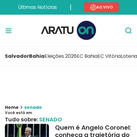
Últimas Notícias
AO VIVO
Salvador
Bahia
Eleições 2026
EC Bahia
EC Vitória
Loteri
Home
senado
Você está em
Tudo sobre:
SENADO
Quem é Angelo Coronel:
conheça a trajetória do