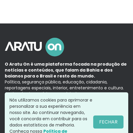
O Aratu On é uma plataforma focada na produção de
notícias e conteúdos, que falam da Bahia e dos
baianos para o Brasil e resto do mundo.
Política, segurança pública, educação, cidadania,
reportagens especiais, interior, entretenimento e cultura.
Aqui, tudo vira notícia e a notícia é no tempo presente,
com a credibilidade do
Grupo Aratu.
Nós utilizamos cookies para aprimorar e
Grupo Aratu
Política de privacidade
Anuncie conosco
personalizar a sua experiência em
nosso site. Ao continuar navegando,
você concorda em contribuir para os
FECHAR
dados estatísticos de melhoria.
Siga-nos
Conheça nossa
Política de