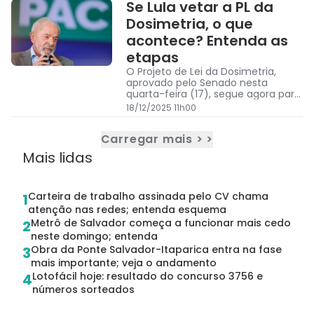
Se Lula vetar a PL da
Dosimetria, o que
acontece? Entenda as
etapas
O Projeto de Lei da Dosimetria,
aprovado pelo Senado nesta
quarta-feira (17), segue agora para
a sanção do presidente Lula (PT)
18/12/2025 11h00
Carregar mais > >
Mais lidas
Carteira de trabalho assinada pelo CV chama
1
atenção nas redes; entenda esquema
Metrô de Salvador começa a funcionar mais cedo
2
neste domingo; entenda
Obra da Ponte Salvador-Itaparica entra na fase
3
mais importante; veja o andamento
Lotofácil hoje: resultado do concurso 3756 e
4
números sorteados