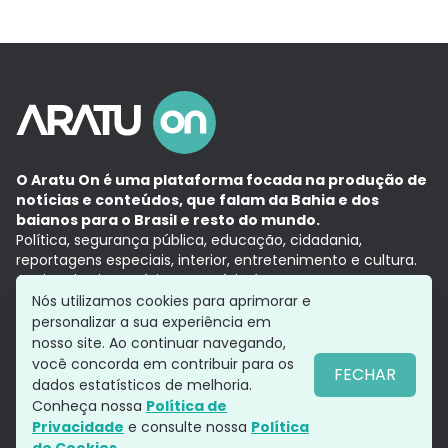
O Aratu On é uma plataforma focada na produção de
notícias e conteúdos, que falam da Bahia e dos
baianos para o Brasil e resto do mundo.
Política, segurança pública, educação, cidadania,
reportagens especiais, interior, entretenimento e cultura.
Aqui, tudo vira notícia e a notícia é no tempo presente,
com a credibilidade do
Grupo Aratu.
Nós utilizamos cookies para aprimorar e
Grupo Aratu
Política de privacidade
Anuncie conosco
personalizar a sua experiência em
nosso site. Ao continuar navegando,
você concorda em contribuir para os
FECHAR
dados estatísticos de melhoria.
Siga-nos
Conheça nossa
Política de
Privacidade
e consulte nossa
Política