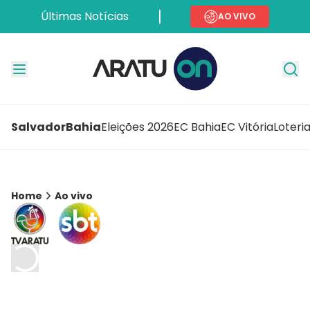
Últimas Notícias
AO VIVO
Salvador
Bahia
Eleições 2026
EC Bahia
EC Vitória
Loteri
Home
Ao vivo
Carregando transmissão ao vivo