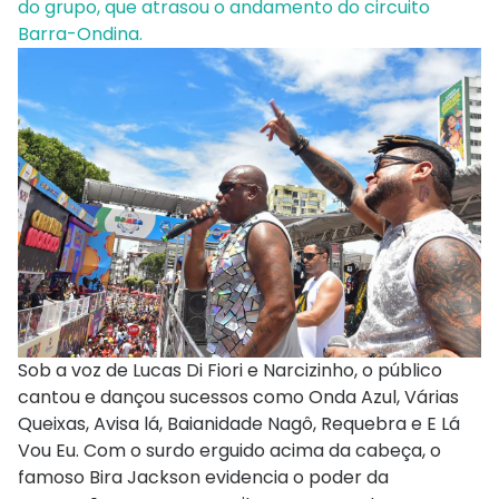
do grupo, que atrasou o andamento do circuito
Barra-Ondina.
Sob a voz de Lucas Di Fiori e Narcizinho, o público
cantou e dançou sucessos como Onda Azul, Várias
Queixas, Avisa lá, Baianidade Nagô, Requebra e E Lá
Vou Eu. Com o surdo erguido acima da cabeça, o
famoso Bira Jackson evidencia o poder da