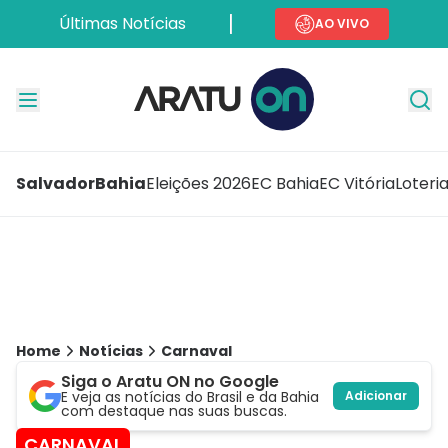
Últimas Notícias
AO VIVO
Salvador
Bahia
Eleições 2026
EC Bahia
EC Vitória
Loteri
Home
Notícias
Carnaval
Siga o Aratu ON no Google
E veja as notícias do Brasil e da Bahia
Adicionar
com destaque nas suas buscas.
CARNAVAL