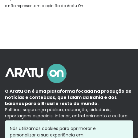
e não representam a opinião do Aratu On.
O Aratu On é uma plataforma focada na produção de
notícias e conteúdos, que falam da Bahia e dos
baianos para o Brasil e resto do mundo.
Política, segurança pública, educação, cidadania,
reportagens especiais, interior, entretenimento e cultura.
Aqui, tudo vira notícia e a notícia é no tempo presente,
com a credibilidade do
Grupo Aratu.
Nós utilizamos cookies para aprimorar e
Grupo Aratu
Política de privacidade
Anuncie conosco
personalizar a sua experiência em