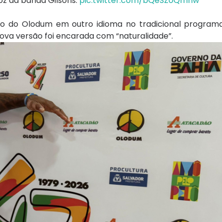
oz da banda Gilsons.
pic.twitter.com/bQeSZoQmnw
ico do Olodum em outro idioma no tradicional program
ova versão foi encarada com “naturalidade”.