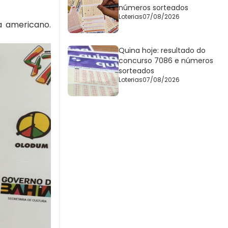
números sorteados
Loterias
07/08/2026
a americano.
Quina hoje: resultado do
concurso 7086 e números
sorteados
Loterias
07/08/2026