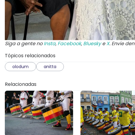
Siga a gente no
Insta
,
Facebook
,
Bluesky
e
X
. Envie de
Tópicos relacionados
olodum
anitta
Relacionadas