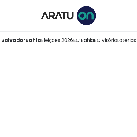
Salvador
Bahia
Eleições 2026
EC Bahia
EC Vitória
Loterias