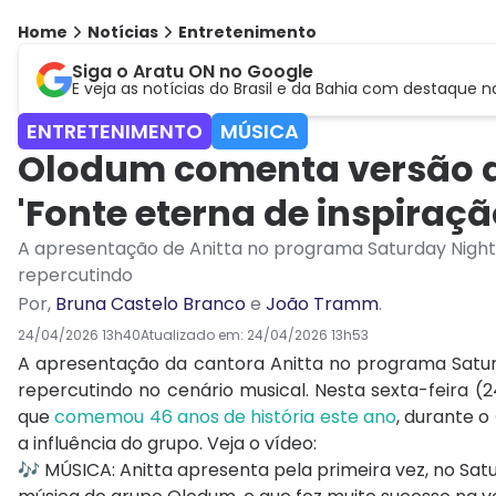
Home
Notícias
Entretenimento
Siga o Aratu ON no Google
E veja as notícias do Brasil e da Bahia com destaque n
ENTRETENIMENTO
MÚSICA
Olodum comenta versão de
'Fonte eterna de inspiraçã
A apresentação de Anitta no programa Saturday Night L
repercutindo
Por
,
Bruna Castelo Branco
e
João Tramm
.
24/04/2026 13h40
Atualizado em:
24/04/2026 13h53
A apresentação da cantora
Anitta
no programa
Satur
repercutindo no cenário musical. Nesta sexta-feira (
que
comemou 46 anos de história este ano
,
durante o
a influência do grupo. Veja o vídeo:
🎶 MÚSICA: Anitta apresenta pela primeira vez, no Satu