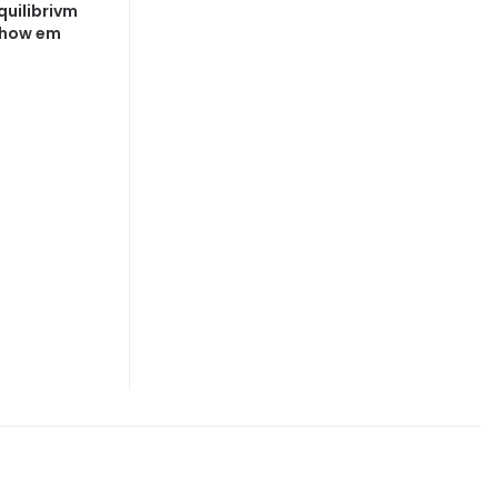
quilibrivm
show em