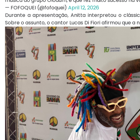
música do grupo Olodum, e que fez muito sucesso na v
— FOFOQUEI (@fofoquei)
April 12, 2026
Durante a apresentação, Anitta interpretou o cláss
Sobre o assunto, o cantor
Lucas Di Fiori
afirmou que a n