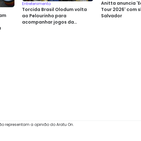
Anitta anuncia 'E
Entretenimento
Torcida Brasil Olodum volta
Tour 2026' com 
mam
ao Pelourinho para
Salvador
acompanhar jogos da
u
Seleção Brasileira
ão representam a opinião do Aratu On.