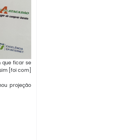
 que ficar se
sim [foi com]
hou projeção