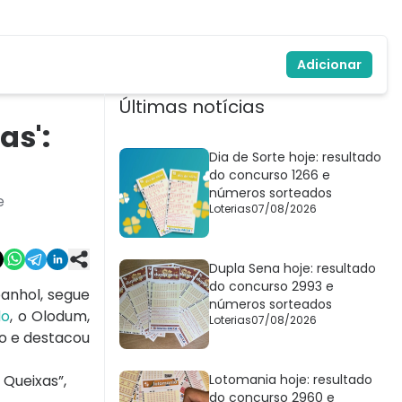
Adicionar
Últimas notícias
as':
Dia de Sorte hoje: resultado
do concurso 1266 e
números sorteados
e
Loterias
07/08/2026
Dupla Sena hoje: resultado
do concurso 2993 e
anhol, segue
números sorteados
do
, o
Olodum,
Loterias
07/08/2026
o e destacou
 Queixas”,
Lotomania hoje: resultado
do concurso 2960 e