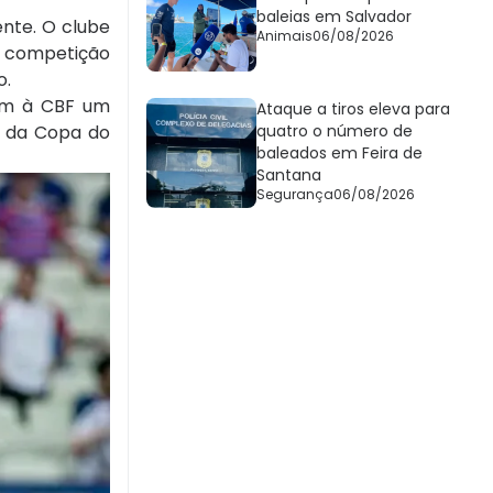
baleias em Salvador
ente. O clube
Animais
06/08/2026
A competição
o.
ram à CBF um
Ataque a tiros eleva para
s da Copa do
quatro o número de
baleados em Feira de
Santana
Segurança
06/08/2026