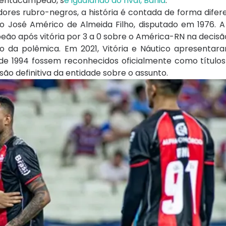
 pentacampeão, s
e igualando ao rival, Bahia
.
ores rubro-negros, a história é contada de forma difer
io José Américo de Almeida Filho, disputado em 1976. 
eão após vitória por 3 a 0 sobre o América-RN na decisã
o da polêmica. Em 2021, Vitória e Náutico apresenta
 de 1994 fossem reconhecidos oficialmente como título
o definitiva da entidade sobre o assunto.