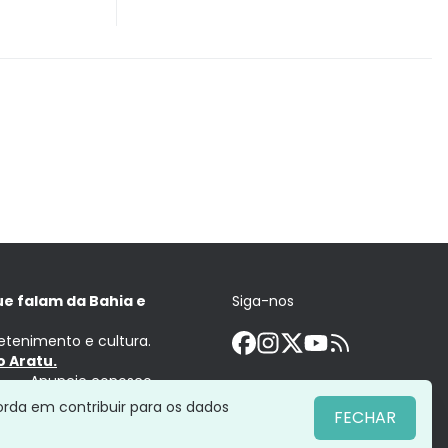
ue falam da Bahia e
Siga-nos
retenimento e cultura.
 Aratu.
Anuncie conosco
orda em contribuir para os dados
FECHAR