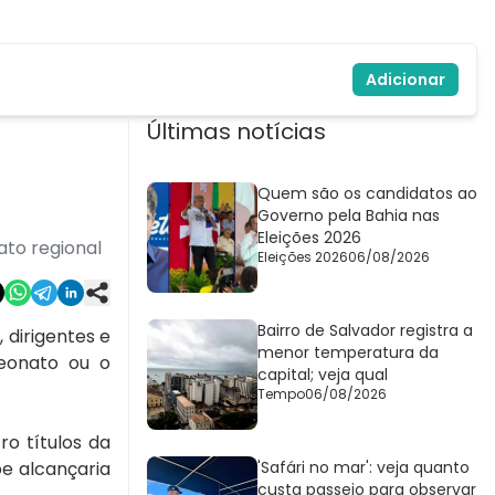
Adicionar
Últimas notícias
Quem são os candidatos ao
Governo pela Bahia nas
Eleições 2026
to regional
Eleições 2026
06/08/2026
Bairro de Salvador registra a
 dirigentes e
menor temperatura da
peonato ou o
capital; veja qual
Tempo
06/08/2026
ro títulos da
be alcançaria
'Safári no mar': veja quanto
custa passeio para observar