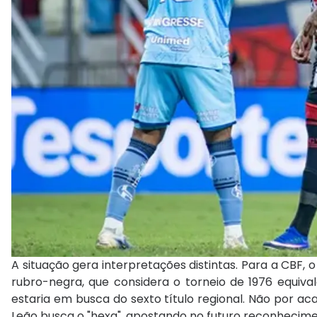
A situação gera interpretações distintas. Para a CBF, o
rubro-negra, que considera o torneio de 1976 equiv
estaria em busca do sexto título regional. Não por a
Leão busca o "hexa", apostando no futuro reconhecime