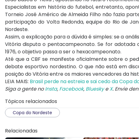
Especialistas em história do futebol, entretanto, a
Torneio José Américo de Almeida Filho não fazia part
participação do Volta Redonda, equipe do Rio de Jane
Nordeste.
Assim, a explicação para a dúvida é simples: se a anál
Vitória disputa o pentacampeonato. Se for adotada a
1976, o objetivo passa a ser o hexacampeonato.
Até que a CBF se manifeste oficialmente sobre o pe
debate esportivo nordestino. O que não está em dis
posição do Vitória entre os maiores vencedores da histó
LEIA MAIS:
Brasil perde na estreia e sai cedo da Copa d
Siga a gente no
Insta
,
Facebook
,
Bluesky
e
X
. Envie de
Tópicos relacionados
Copa do Nordeste
Relacionadas