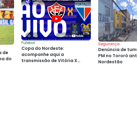
Futebol
Segurança
Copa do Nordeste:
Denúncia de tumu
a de
acompanhe aqui a
PM no Tororó ant
pa do
transmissão de Vitória X
Nordestão
Fortaleza