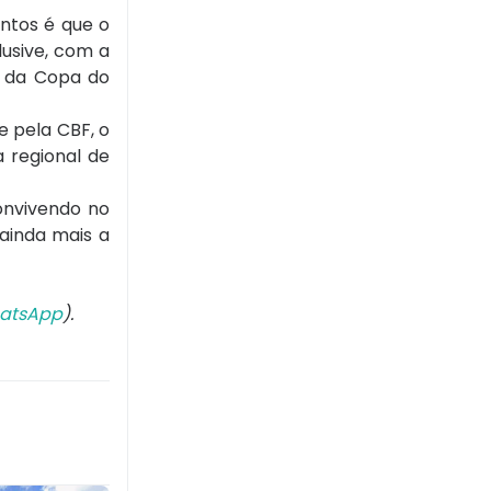
ntos é que o
lusive, com a
es da Copa do
e pela CBF, o
 regional de
onvivendo no
ainda mais a
atsApp
).