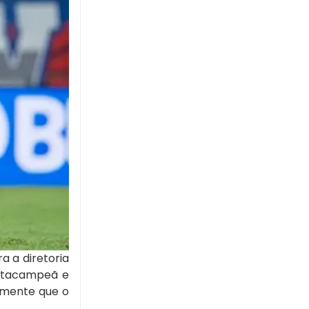
a a diretoria
entacampeã e
temente que o