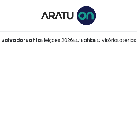
Salvador
Bahia
Eleições 2026
EC Bahia
EC Vitória
Loterias