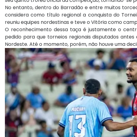
seu quinto troféu oficial da competição, tornando-se
No entanto, dentro do Barradão e entre muitos torced
considera como título regional a conquista do Torne
reuniu equipes nordestinas e teve o Vitória como camp
O reconhecimento dessa taça é justamente o centr
pedido para que torneios regionais disputados antes
Nordeste. Até o momento, porém, não houve uma decisã