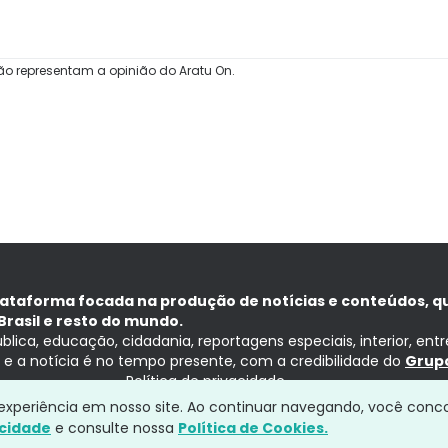
ão representam a opinião do Aratu On.
lataforma focada na produção de notícias e conteúdos, q
Brasil e resto do mundo.
ública, educação, cidadania, reportagens especiais, interior, ent
ia e a notícia é no tempo presente, com a credibilidade do
Grupo
Política de privacidade
a experiência em nosso site. Ao continuar navegando, você conc
acidade
e consulte nossa
Política de Cookies.