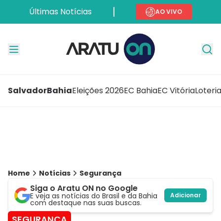
Últimas Notícias
AO VIVO
Salvador
Bahia
Eleições 2026
EC Bahia
EC Vitória
Loteri
Home
Notícias
Segurança
Siga o Aratu ON no Google
E veja as notícias do Brasil e da Bahia
Adicionar
com destaque nas suas buscas.
SEGURANÇA