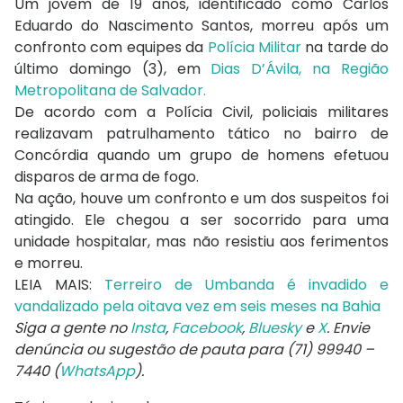
Um jovem de 19 anos, identificado como Carlos
Eduardo do Nascimento Santos, morreu após um
confronto com equipes da
Polícia Militar
na tarde do
último domingo (3), em
Dias D’Ávila, na Região
Metropolitana de Salvador.
De acordo com a Polícia Civil, policiais militares
realizavam patrulhamento tático no bairro de
Concórdia quando um grupo de homens efetuou
disparos de arma de fogo.
Na ação, houve um confronto e um dos suspeitos foi
atingido. Ele chegou a ser socorrido para uma
unidade hospitalar, mas não resistiu aos ferimentos
e morreu.
LEIA MAIS:
Terreiro de Umbanda é invadido e
vandalizado pela oitava vez em seis meses na Bahia
Siga a gente no
Insta
,
Facebook
,
Bluesky
e
X
. Envie
denúncia ou sugestão de pauta para (71) 99940 –
7440 (
WhatsApp
).