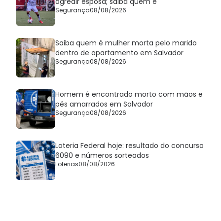
agredir esposa; saiba quem é
Segurança
08/08/2026
Saiba quem é mulher morta pelo marido
dentro de apartamento em Salvador
Segurança
08/08/2026
Homem é encontrado morto com mãos e
pés amarrados em Salvador
Segurança
08/08/2026
Loteria Federal hoje: resultado do concurso
6090 e números sorteados
Loterias
08/08/2026