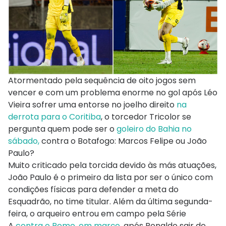
Atormentado pela sequência de oito jogos sem
vencer e com um problema enorme no gol após Léo
Vieira sofrer uma entorse no joelho direito
na
derrota para o Coritiba
, o torcedor Tricolor se
pergunta quem pode ser o
goleiro do Bahia no
sábado,
contra o Botafogo: Marcos Felipe ou João
Paulo?
Muito criticado pela torcida devido às más atuações,
João Paulo é o primeiro da lista por ser o único com
condições físicas para defender a meta do
Esquadrão, no time titular. Além da última segunda-
feira, o arqueiro entrou em campo pela Série
A
contra o Remo, em março,
após Ronaldo sair de