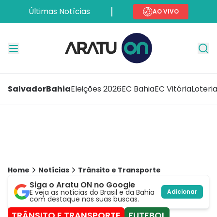
Últimas Notícias
AO VIVO
Salvador
Bahia
Eleições 2026
EC Bahia
EC Vitória
Loteri
Home
Notícias
Trânsito e Transporte
Siga o Aratu ON no Google
E veja as notícias do Brasil e da Bahia
Adicionar
com destaque nas suas buscas.
TRÂNSITO E TRANSPORTE
FUTEBOL