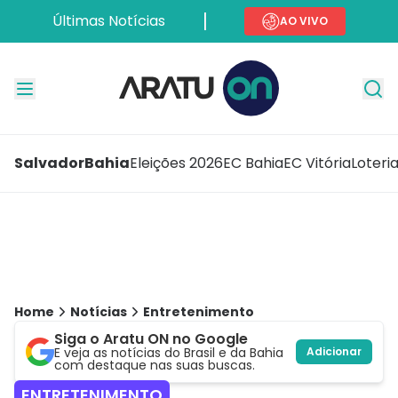
Últimas Notícias
AO VIVO
Salvador
Bahia
Eleições 2026
EC Bahia
EC Vitória
Loteri
Home
Notícias
Entretenimento
Siga o Aratu ON no Google
E veja as notícias do Brasil e da Bahia
Adicionar
com destaque nas suas buscas.
ENTRETENIMENTO