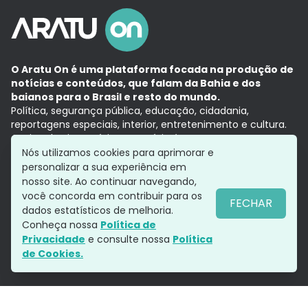
O Aratu On é uma plataforma focada na produção de
notícias e conteúdos, que falam da Bahia e dos
baianos para o Brasil e resto do mundo.
Política, segurança pública, educação, cidadania,
reportagens especiais, interior, entretenimento e cultura.
Aqui, tudo vira notícia e a notícia é no tempo presente,
com a credibilidade do
Grupo Aratu.
Nós utilizamos cookies para aprimorar e
Grupo Aratu
Política de privacidade
Anuncie conosco
personalizar a sua experiência em
nosso site. Ao continuar navegando,
você concorda em contribuir para os
FECHAR
dados estatísticos de melhoria.
Siga-nos
Conheça nossa
Política de
Privacidade
e consulte nossa
Política
de Cookies.