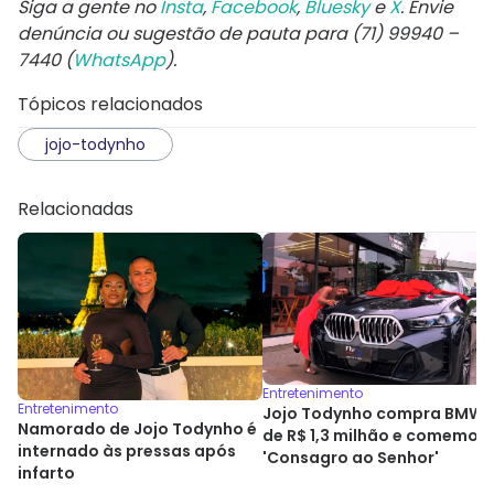
Siga a gente no
Insta
,
Facebook
,
Bluesky
e
X
. Envie
denúncia ou sugestão de pauta para (71) 99940 –
7440 (
WhatsApp
).
Tópicos relacionados
jojo-todynho
Relacionadas
Entretenimento
Entretenimento
Jojo Todynho compra BMW
Namorado de Jojo Todynho é
de R$ 1,3 milhão e comemora
internado às pressas após
'Consagro ao Senhor'
infarto