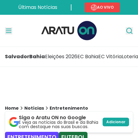
Últimas Notícias
AO VIVO
Salvador
Bahia
Eleições 2026
EC Bahia
EC Vitória
Loteri
Home
Notícias
Entretenimento
Siga o Aratu ON no Google
E veja as notícias do Brasil e da Bahia
Adicionar
com destaque nas suas buscas.
ENTRETENIMENTO
FUTEBOL