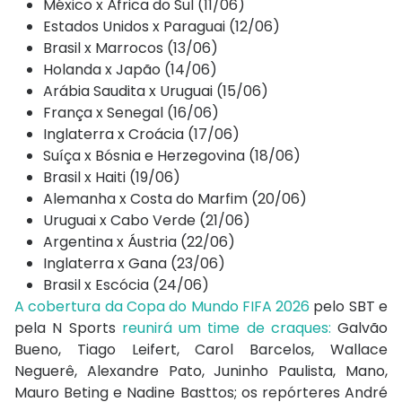
México x África do Sul (11/06)
Estados Unidos x Paraguai (12/06)
Brasil x Marrocos (13/06)
Holanda x Japão (14/06)
Arábia Saudita x Uruguai (15/06)
França x Senegal (16/06)
Inglaterra x Croácia (17/06)
Suíça x Bósnia e Herzegovina (18/06)
Brasil x Haiti (19/06)
Alemanha x Costa do Marfim (20/06)
Uruguai x Cabo Verde (21/06)
Argentina x Áustria (22/06)
Inglaterra x Gana (23/06)
Brasil x Escócia (24/06)
A cobertura da Copa do Mundo FIFA 2026
pelo SBT e
pela N Sports
reunirá um time de craques:
Galvão
Bueno, Tiago Leifert, Carol Barcelos, Wallace
Neguerê, Alexandre Pato, Juninho Paulista, Mano,
Mauro Beting e Nadine Basttos; os repórteres André