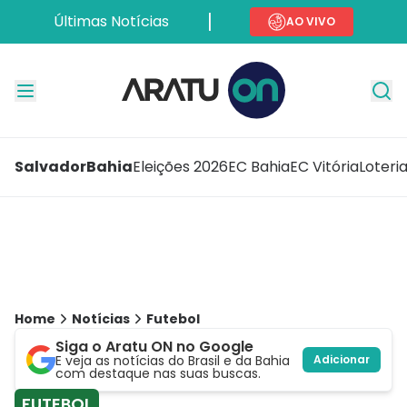
Últimas Notícias
AO VIVO
Salvador
Bahia
Eleições 2026
EC Bahia
EC Vitória
Loteri
Home
Notícias
Futebol
Siga o Aratu ON no Google
E veja as notícias do Brasil e da Bahia
Adicionar
com destaque nas suas buscas.
FUTEBOL