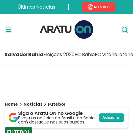
Últimas Notícias
AO VIVO
Salvador
Bahia
Eleições 2026
EC Bahia
EC Vitória
Loteri
Home
Notícias
Futebol
Siga o Aratu ON no Google
E veja as notícias do Brasil e da Bahia
Adicionar
com destaque nas suas buscas.
FUTEBOL