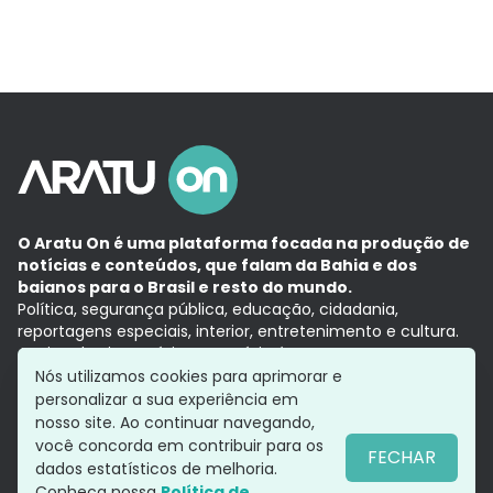
O Aratu On é uma plataforma focada na produção de
notícias e conteúdos, que falam da Bahia e dos
baianos para o Brasil e resto do mundo.
Política, segurança pública, educação, cidadania,
reportagens especiais, interior, entretenimento e cultura.
Aqui, tudo vira notícia e a notícia é no tempo presente,
com a credibilidade do
Grupo Aratu.
Nós utilizamos cookies para aprimorar e
Grupo Aratu
Política de privacidade
Anuncie conosco
personalizar a sua experiência em
nosso site. Ao continuar navegando,
você concorda em contribuir para os
FECHAR
dados estatísticos de melhoria.
Siga-nos
Conheça nossa
Política de