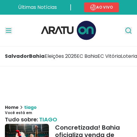
Últimas Notícias
AO VIVO
Salvador
Bahia
Eleições 2026
EC Bahia
EC Vitória
Loteri
Home
tiago
Você está em
Tudo sobre:
TIAGO
Concretizada! Bahia
oficializa venda de