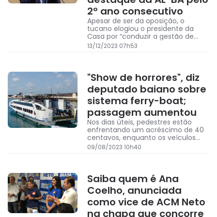
2º ano consecutivo
Apesar de ser da oposição, o
tucano elogiou o presidente da
Casa por “conduzir a gestão de
forma participativa”.
13/12/2023 07h53
"Show de horrores", diz
deputado baiano sobre
sistema ferry-boat;
passagem aumentou
Nos dias úteis, pedestres estão
enfrentando um acréscimo de 40
centavos, enquanto os veículos
arcam com um aumento de R$
09/08/2023 10h40
3,50
Saiba quem é Ana
Coelho, anunciada
como vice de ACM Neto
na chapa que concorre