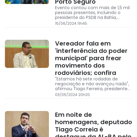
Porto Seguro
Evento contou com mais de 1,5 mil
pessoas presentes, incluindo o
presidente do PSDB na Bahia,
deputado Tiago Correia
15/06/2024 11h45
Vereador fala em
'interferência do poder
municipal' para frear
movimento dos
rodoviários; confira
"Estamos há sete rodadas de
negociação e não avançou nada",
afirmou Tiago Ferreira, presidente
da Comissão de Transporte da
03/05/2024 20h20
Câmara Municipal de Salvador
Em noite de
homenagens, deputado
Tiago Correia é
destaque da AL-BA pelo