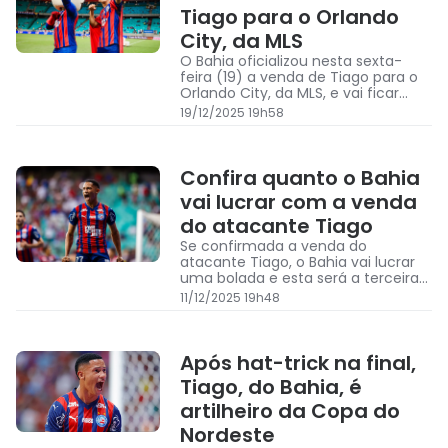
Tiago para o Orlando
City, da MLS
O Bahia oficializou nesta sexta-
feira (19) a venda de Tiago para o
Orlando City, da MLS, e vai ficar
com 25% dos direitos do atleta
19/12/2025 19h58
Confira quanto o Bahia
vai lucrar com a venda
do atacante Tiago
Se confirmada a venda do
atacante Tiago, o Bahia vai lucrar
uma bolada e esta será a terceira
maior venda da história do clube
11/12/2025 19h48
Após hat-trick na final,
Tiago, do Bahia, é
artilheiro da Copa do
Nordeste