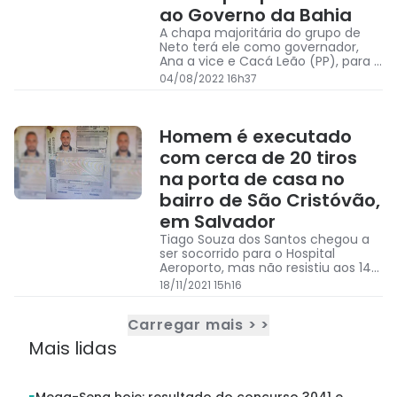
ao Governo da Bahia
A chapa majoritária do grupo de
Neto terá ele como governador,
Ana a vice e Cacá Leão (PP), para o
Senado
04/08/2022 16h37
Homem é executado
com cerca de 20 tiros
na porta de casa no
bairro de São Cristóvão,
em Salvador
Tiago Souza dos Santos chegou a
ser socorrido para o Hospital
Aeroporto, mas não resistiu aos 14
ferimentos no tórax e quatro no
18/11/2021 15h16
abdômen.
Carregar mais > >
Mais lidas