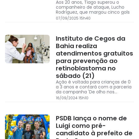
Aos 20 anos, Tiago superou o
companheiro de ataque, Lucho
Rodríguez, que margou cinco gols
07/09/2025 15h40
Instituto de Cegos da
Bahia realiza
atendimentos gratuitos
para prevenção ao
retinoblastoma no
sábado (21)
Ação é voltada para crianças de 0
a 3 anos e contará com a parceria
da campanha 'De olho nos
olhinhos', de Tiago Leifert e Daiana
16/09/2024 15h10
Garbin
PSDB lança o nome de
Luigi como pré-
candidato à prefeito de