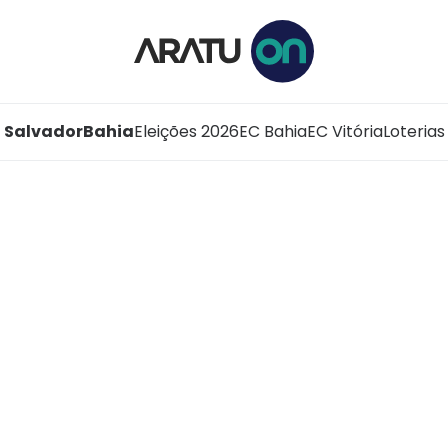
Salvador
Bahia
Eleições 2026
EC Bahia
EC Vitória
Loterias