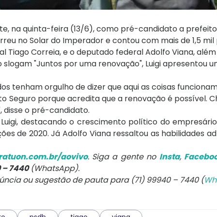
e, na quinta-feira (13/6), como pré-candidato a prefeito
rreu no Solar do Imperador e contou com mais de 1,5 mil
l Tiago Correia, e o deputado federal Adolfo Viana, além
 o slogam "Juntos por uma renovação", Luigi apresentou u
dos tenham orgulho de dizer que aqui as coisas funciona
rto Seguro porque acredita que a renovação é possível. 
, disse o pré-candidato.
e Luigi, destacando o crescimento político do empresá
ções de 2020. Já Adolfo Viana ressaltou as habilidades ad
atuon.com.br/aovivo
. Siga a gente no
Insta
,
Facebo
0 – 7440
(WhatsApp).
núncia ou sugestão de pauta para (71) 99940 – 7440 (
Wh
ro
psdb
tiago
viana