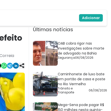
Adicionar
Últimas notícias
efeito
OAB cobra rigor nas
investigações sobre morte
de advogado na Bahia
 Correia
Segurança
06/08/2026
Caminhonete de luxo bate
em portão de casa e poste
no Rio Vermelho
Trânsito e
06/08/2026
Transporte
Mega-Sena pode pagar R$
150 milhões nesta quinta-