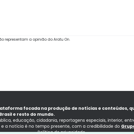
ão representam a opinião do Aratu On.
lataforma focada na produção de notícias e conteúdos, q
Brasil e resto do mundo.
ública, educação, cidadania, reportagens especiais, interior, ent
ia e a notícia é no tempo presente, com a credibilidade do
Grupo
Política de privacidade