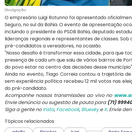
Divulgação
O empresário Luigi Rotunno foi apresentado oficialment
Seguro, no sul da Bahia. O evento de apresentação oco
incluindo o presidente do PSDB Bahia, deputado estadua
lideranças regionais e representantes de classes. Sob
pré-candidatos a vereadores, na ocasião.
"Nosso desafio é transformar essa cidade, para que to
presença de cada um que saiu de vários bairros de Po
do povo estar no centro das decisões desse município"
Ainda no evento, Tiago Correia contou a trajetória d
sem experiência política recebeu 12 mil votos nas elei
do pré-candidato.
Acompanhe nossas transmissões ao vivo no
www.ar
Envie denúncia ou sugestão de pauta para
(71) 9994
Siga a gente no
Insta
,
Facebook
,
Bluesky
e
X
. Envie de
Tópicos relacionados
adolfo
Eleições
luigi
Porto Segu