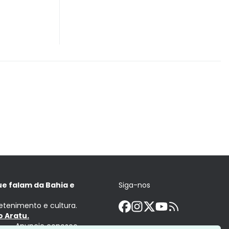
ue falam da Bahia e
Siga-nos
retenimento e cultura.
 Aratu.
Anuncie conosco