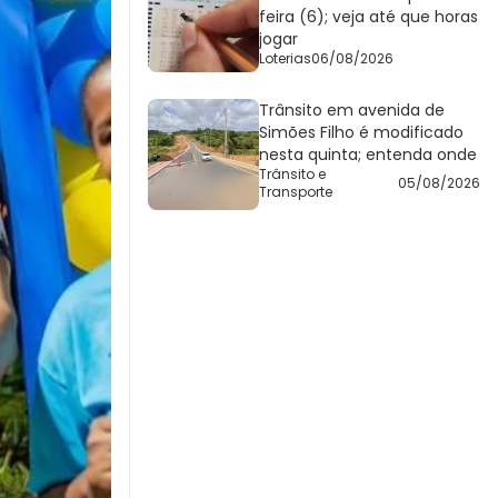
feira (6); veja até que horas
jogar
Loterias
06/08/2026
Trânsito em avenida de
Simões Filho é modificado
nesta quinta; entenda onde
Trânsito e
05/08/2026
Transporte