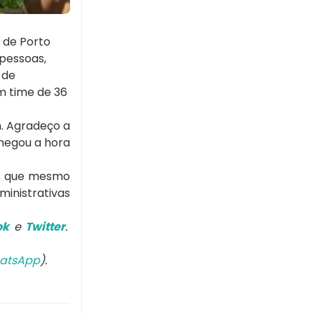
 de Porto
 pessoas,
 de
m time de 36
m. Agradeço a
Chegou a hora
rio que mesmo
ministrativas
ok
e
Twitter
.
atsApp
).