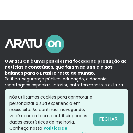
O Aratu On é uma plataforma focada na produção de
notícias e conteúdos, que falam da Bahia e dos
baianos para o Brasil e resto do mundo.
Política, segurança pública, educação, cidadania,
reportagens especiais, interior, entretenimento e cultura.
Aqui, tudo vira notícia e a notícia é no tempo presente,
com a credibilidade do
Grupo Aratu.
Nós utilizamos cookies para aprimorar e
Grupo Aratu
Política de privacidade
Anuncie conosco
personalizar a sua experiência em
nosso site. Ao continuar navegando,
você concorda em contribuir para os
FECHAR
dados estatísticos de melhoria.
Siga-nos
Conheça nossa
Política de