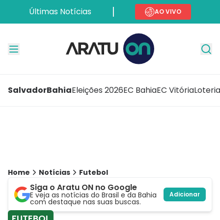
Últimas Notícias
AO VIVO
Salvador
Bahia
Eleições 2026
EC Bahia
EC Vitória
Loteri
Home
Notícias
Futebol
Siga o Aratu ON no Google
E veja as notícias do Brasil e da Bahia
Adicionar
com destaque nas suas buscas.
FUTEBOL