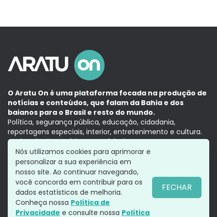
O Aratu On é uma plataforma focada na produção de
notícias e conteúdos, que falam da Bahia e dos
baianos para o Brasil e resto do mundo.
Política, segurança pública, educação, cidadania,
reportagens especiais, interior, entretenimento e cultura.
Aqui, tudo vira notícia e a notícia é no tempo presente,
com a credibilidade do
Grupo Aratu.
Nós utilizamos cookies para aprimorar e
Grupo Aratu
Política de privacidade
Anuncie conosco
personalizar a sua experiência em
nosso site. Ao continuar navegando,
você concorda em contribuir para os
FECHAR
dados estatísticos de melhoria.
Siga-nos
Conheça nossa
Política de
Privacidade
e consulte nossa
Política