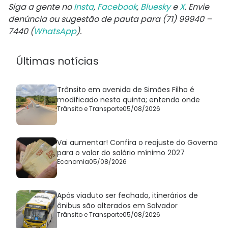
Siga a gente no
Insta
,
Facebook
,
Bluesky
e
X
. Envie
denúncia ou sugestão de pauta para (71) 99940 –
7440 (
WhatsApp
).
Últimas notícias
Trânsito em avenida de Simões Filho é
modificado nesta quinta; entenda onde
Trânsito e Transporte
05/08/2026
Vai aumentar! Confira o reajuste do Governo
para o valor do salário mínimo 2027
Economia
05/08/2026
Após viaduto ser fechado, itinerários de
ônibus são alterados em Salvador
Trânsito e Transporte
05/08/2026