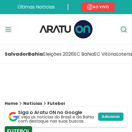
Últimas Notícias
AO VIVO
Salvador
Bahia
Eleições 2026
EC Bahia
EC Vitória
Loteri
Home
Notícias
Futebol
Siga o Aratu ON no Google
E veja as notícias do Brasil e da Bahia
Adicionar
com destaque nas suas buscas.
FUTEBOL