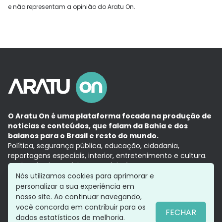
e não representam a opinião do Aratu On.
O Aratu On é uma plataforma focada na produção de
notícias e conteúdos, que falam da Bahia e dos
baianos para o Brasil e resto do mundo.
Política, segurança pública, educação, cidadania,
reportagens especiais, interior, entretenimento e cultura.
Aqui, tudo vira notícia e a notícia é no tempo presente,
com a credibilidade do
Grupo Aratu.
Nós utilizamos cookies para aprimorar e
Grupo Aratu
Política de privacidade
Anuncie conosco
personalizar a sua experiência em
nosso site. Ao continuar navegando,
você concorda em contribuir para os
FECHAR
dados estatísticos de melhoria.
Siga-nos