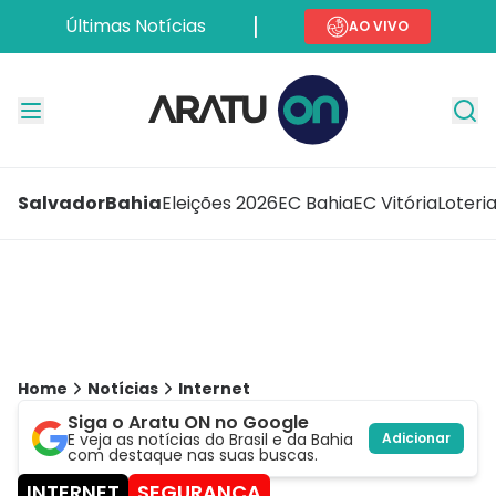
Últimas Notícias
AO VIVO
Salvador
Bahia
Eleições 2026
EC Bahia
EC Vitória
Loteri
Home
Notícias
Internet
Siga o Aratu ON no Google
E veja as notícias do Brasil e da Bahia
Adicionar
com destaque nas suas buscas.
INTERNET
SEGURANÇA