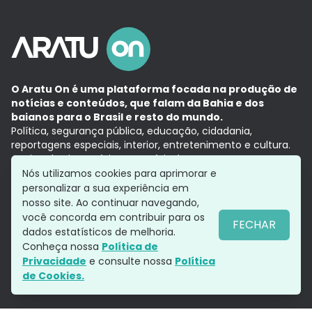
O Aratu On é uma plataforma focada na produção de
notícias e conteúdos, que falam da Bahia e dos
baianos para o Brasil e resto do mundo.
Política, segurança pública, educação, cidadania,
reportagens especiais, interior, entretenimento e cultura.
Aqui, tudo vira notícia e a notícia é no tempo presente,
com a credibilidade do
Grupo Aratu.
Nós utilizamos cookies para aprimorar e
Grupo Aratu
Política de privacidade
Anuncie conosco
personalizar a sua experiência em
nosso site. Ao continuar navegando,
você concorda em contribuir para os
FECHAR
dados estatísticos de melhoria.
Siga-nos
Conheça nossa
Política de
Privacidade
e consulte nossa
Política
de Cookies.