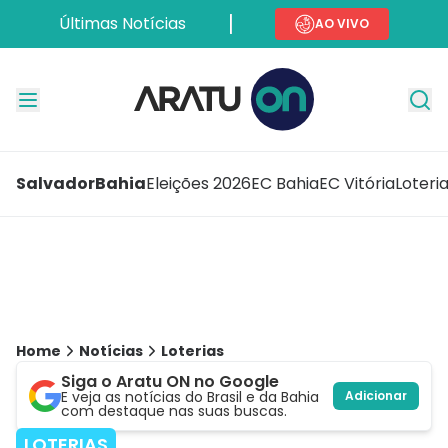
Últimas Notícias
AO VIVO
Salvador
Bahia
Eleições 2026
EC Bahia
EC Vitória
Loteri
Home
Notícias
Loterias
Siga o Aratu ON no Google
E veja as notícias do Brasil e da Bahia
Adicionar
com destaque nas suas buscas.
LOTERIAS