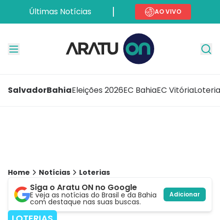
Últimas Notícias
AO VIVO
Salvador
Bahia
Eleições 2026
EC Bahia
EC Vitória
Loteri
Home
Notícias
Loterias
Siga o Aratu ON no Google
E veja as notícias do Brasil e da Bahia
Adicionar
com destaque nas suas buscas.
LOTERIAS