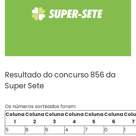
Resultado do concurso 856 da
Super Sete
Os números sorteados foram:
Coluna
Coluna
Coluna
Coluna
Coluna
Coluna
Col
1
2
3
4
5
6
7
5
8
6
4
7
0
1