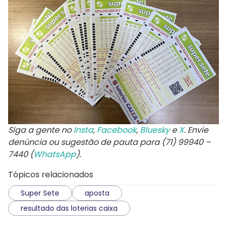
Siga a gente no
Insta
,
Facebook
,
Bluesky
e
X
. Envie
denúncia ou sugestão de pauta para (71) 99940 –
7440 (
WhatsApp
).
Tópicos relacionados
Super Sete
aposta
resultado das loterias caixa