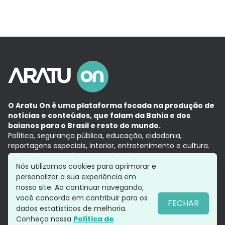
O Aratu On é uma plataforma focada na produção de
notícias e conteúdos, que falam da Bahia e dos
baianos para o Brasil e resto do mundo.
Política, segurança pública, educação, cidadania,
reportagens especiais, interior, entretenimento e cultura.
Aqui, tudo vira notícia e a notícia é no tempo presente,
com a credibilidade do
Grupo Aratu.
Nós utilizamos cookies para aprimorar e
Grupo Aratu
Política de privacidade
Anuncie conosco
personalizar a sua experiência em
nosso site. Ao continuar navegando,
você concorda em contribuir para os
FECHAR
dados estatísticos de melhoria.
Siga-nos
Conheça nossa
Política de