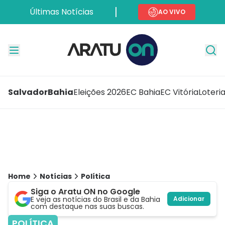
Últimas Notícias
AO VIVO
Salvador
Bahia
Eleições 2026
EC Bahia
EC Vitória
Loteri
Home
Notícias
Política
Siga o Aratu ON no Google
E veja as notícias do Brasil e da Bahia
Adicionar
com destaque nas suas buscas.
POLÍTICA