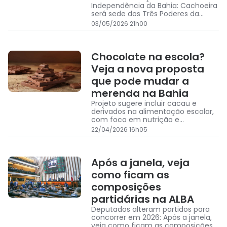
Independência da Bahia: Cachoeira
será sede dos Três Poderes da
Bahia pela primeira vez na história
03/05/2026 21h00
Chocolate na escola?
Veja a nova proposta
que pode mudar a
merenda na Bahia
Projeto sugere incluir cacau e
derivados na alimentação escolar,
com foco em nutrição e
valorização da produção local
22/04/2026 16h05
Após a janela, veja
como ficam as
composições
partidárias na ALBA
Deputados alteram partidos para
concorrer em 2026: Após a janela,
veja como ficam as composições