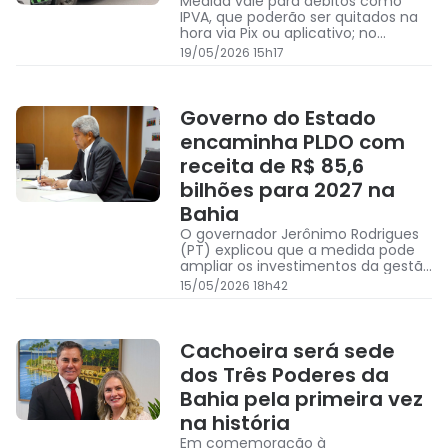
Medida vale para débitos como
IPVA, que poderão ser quitados na
hora via Pix ou aplicativo; no
entanto, o texto proíbe
19/05/2026 15h17
estritamente o pagamento em
dinheiro vivo aos agentes e anula
taxas caso o carro seja levado
antes do prazo
Governo do Estado
encaminha PLDO com
receita de R$ 85,6
bilhões para 2027 na
Bahia
O governador Jerônimo Rodrigues
(PT) explicou que a medida pode
ampliar os investimentos da gestão
estadual
15/05/2026 18h42
Cachoeira será sede
dos Três Poderes da
Bahia pela primeira vez
na história
Em comemoração à