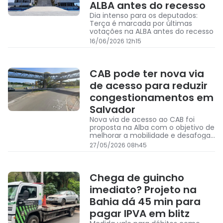
ALBA antes do recesso
Dia intenso para os deputados:
Terça é marcada por últimas
votações na ALBA antes do recesso
16/06/2026 12h15
CAB pode ter nova via
de acesso para reduzir
congestionamentos em
Salvador
Nova via de acesso ao CAB foi
proposta na Alba com o objetivo de
melhorar a mobilidade e desafogar
o trânsito na Avenida Paralela
27/05/2026 08h45
Chega de guincho
imediato? Projeto na
Bahia dá 45 min para
pagar IPVA em blitz