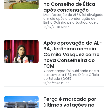
no Conselho de Ética
após condenação
Manifestação da ALBA foi divulgada
um dia após a condenação de
Binho Galinha pela Justiça, que
determinou o cumprimento da
10/07/2026 12h07
pena em regime fechado e
decretou sua prisão
Após aprovação da AL-
BA, Jerônimo nomeia
Camila Vasquez como
nova Conselheira do
TCM
A nomeação foi publicada nesta
quinta-feira (18), no Diário Oficial
do Estado (DOE)
18/06/2026 12h00
Terça é marcada por
últimas votações na