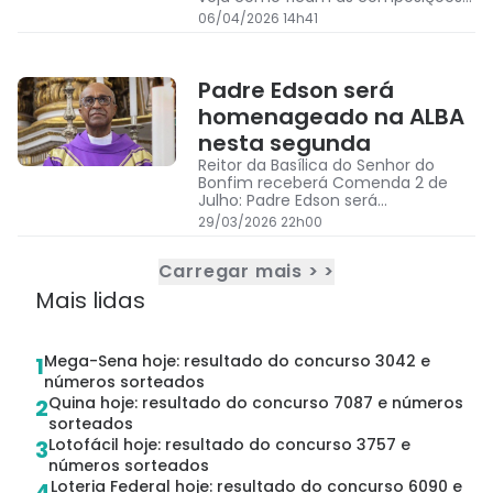
partidárias na ALBA
06/04/2026 14h41
Padre Edson será
homenageado na ALBA
nesta segunda
Reitor da Basílica do Senhor do
Bonfim receberá Comenda 2 de
Julho: Padre Edson será
homenageado na ALBA nesta
29/03/2026 22h00
segunda
Carregar mais > >
Mais lidas
Mega-Sena hoje: resultado do concurso 3042 e
1
números sorteados
Quina hoje: resultado do concurso 7087 e números
2
sorteados
Lotofácil hoje: resultado do concurso 3757 e
3
números sorteados
Loteria Federal hoje: resultado do concurso 6090 e
4