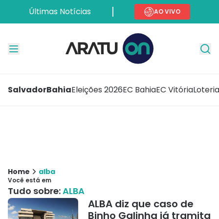
Últimas Notícias
AO VIVO
Salvador
Bahia
Eleições 2026
EC Bahia
EC Vitória
Loteri
Home
alba
Você está em
Tudo sobre:
ALBA
ALBA diz que caso de
Binho Galinha já tramita