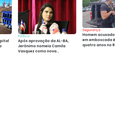
Segurança
Homem acusado 
Política
em emboscada é
pital
Após aprovação da AL-BA,
quatro anos no 
a
Jerônimo nomeia Camila
Vasquez como nova
Conselheira do TCM