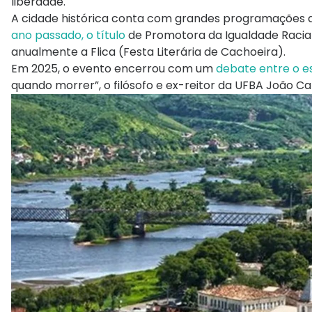
liberdade.
A cidade histórica conta com grandes programações ao
ano passado, o título
de Promotora da Igualdade Racial
anualmente a Flica (Festa Literária de Cachoeira).
Em 2025, o evento encerrou com um
debate entre o es
quando morrer”, o filósofo e ex-reitor da UFBA João Car