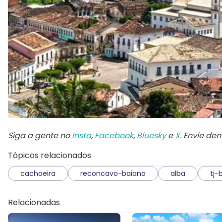
Siga a gente no
Insta
,
Facebook
,
Bluesky
e
X
. Envie de
Tópicos relacionados
cachoeira
reconcavo-baiano
alba
tj-
Relacionadas