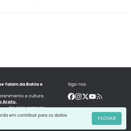
ue falam da Bahia e
Siga-nos
retenimento e cultura.
 Aratu.
Anuncie conosco
orda em contribuir para os dados
FECHAR