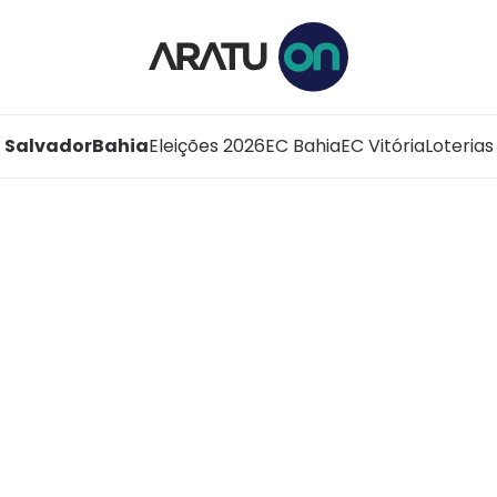
Salvador
Bahia
Eleições 2026
EC Bahia
EC Vitória
Loterias