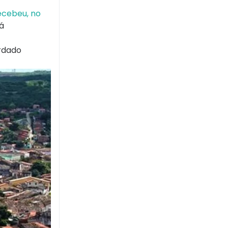
ecebeu, no
á
ordado