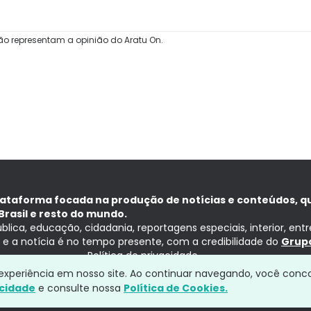
ão representam a opinião do Aratu On.
lataforma focada na produção de notícias e conteúdos, q
Brasil e resto do mundo.
ública, educação, cidadania, reportagens especiais, interior, ent
ia e a notícia é no tempo presente, com a credibilidade do
Grupo
Política de privacidade
a experiência em nosso site. Ao continuar navegando, você conc
acidade
e consulte nossa
Política de Cookies.