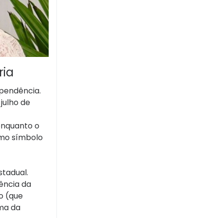
ria
ependência.
julho de
 enquanto o
omo símbolo
stadual.
ência da
o (que
ama da