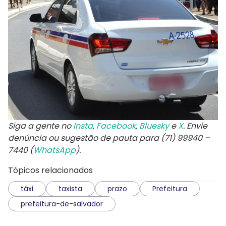
Siga a gente no
Insta
,
Facebook
,
Bluesky
e
X
. Envie
denúncia ou sugestão de pauta para (71) 99940 –
7440 (
WhatsApp
).
Tópicos relacionados
táxi
taxista
prazo
Prefeitura
prefeitura-de-salvador