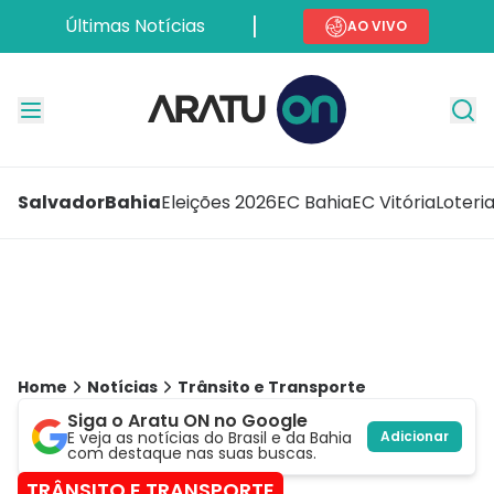
Últimas Notícias
AO VIVO
Salvador
Bahia
Eleições 2026
EC Bahia
EC Vitória
Loteri
Home
Notícias
Trânsito e Transporte
Siga o Aratu ON no Google
E veja as notícias do Brasil e da Bahia
Adicionar
com destaque nas suas buscas.
TRÂNSITO E TRANSPORTE