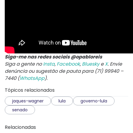
Siga-me nas redes sociais @opabloreis
Siga a gente no
Insta
,
Facebook
,
Bluesky
e
X
. Envie
denúncia ou sugestão de pauta para (71) 99940 –
7440 (
WhatsApp
).
Tópicos relacionados
jaques-wagner
lula
governo-lula
senado
Relacionadas