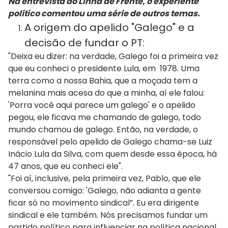
Na entrevista ao Linha de Frente, o experiente
político comentou uma série de outros temas.
A origem do apelido "Galego" e a
decisão de fundar o PT:
"Deixa eu dizer: na verdade, Galego foi a primeira vez
que eu conheci o presidente Lula, em 1978. Uma
terra como a nossa Bahia, que a moçada tem a
melanina mais acesa do que a minha, aí ele falou:
'Porra você aqui parece um galego' e o apelido
pegou, ele ficava me chamando de galego, todo
mundo chamou de galego. Então, na verdade, o
responsável pelo apelido de Galego chama-se Luiz
Inácio Lula da Silva, com quem desde essa época, há
47 anos, que eu conheci ele".
"Foi aí, inclusive, pela primeira vez, Pablo, que ele
conversou comigo: 'Galego, não adianta a gente
ficar só no movimento sindical”. Eu era dirigente
sindical e ele também. Nós precisamos fundar um
partido político para influenciar na política nacional,