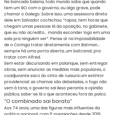
Na bancada baiana, todo mundo sabe que quando
tem um BO com o governo, ou algo grave, pode
chamar o Galego. Sobre isso, uma assessora direta
dele em Salvador cochichou: “rapaz, tem horas que
chegam umas pessoas lá da oposição, no gabinete,
que eu não acredito… manda esconder logo em uma
sala pra ninguém ver”. Pense aí na impossibilidade
de o Coringa tratar diretamente com Batman…
sempre há uma porta aberta, um batcanal, pra
tratar com Alfred.
Sem estar discursando em palanque, sem entregar
obras, sem anunciar as medidas mais populares, o
coadjuvante saco do cinto de russura um extintor
providencial: as chamas são debeladas, o fogo não
vem à tona, o governo sai ileso perante a opinião
pública, sabe-se lá o que aconteceu fora do palco.
“O combinado sai barato”
Aos 74 anos, uma das figuras mais influentes da
política nacional, com 11 premiações desde 2019