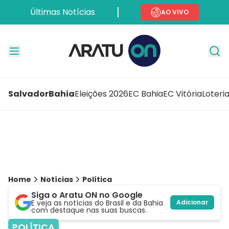
Últimas Notícias
AO VIVO
Salvador
Bahia
Eleições 2026
EC Bahia
EC Vitória
Loteri
Home
Notícias
Política
Siga o Aratu ON no Google
E veja as notícias do Brasil e da Bahia
Adicionar
com destaque nas suas buscas.
POLÍTICA